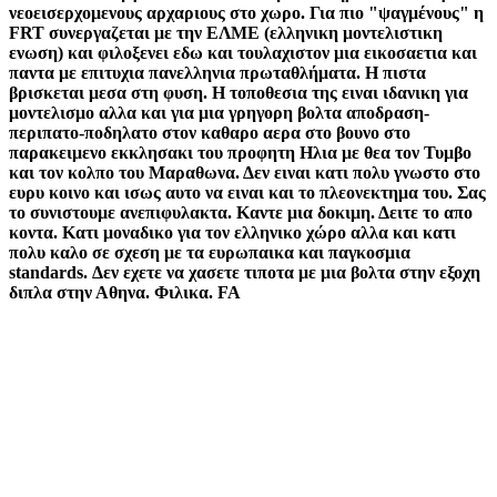
νεοεισερχομενους αρχαριους στο χωρο. Για πιο "ψαγμένους" η
FRT συνεργαζεται με την ΕΛΜΕ (ελληνικη μοντελιστικη
ενωση) και φιλοξενει εδω και τουλαχιστον μια εικοσαετια και
παντα με επιτυχια πανελληνια πρωταθλήματα. Η πιστα
βρισκεται μεσα στη φυση. Η τοποθεσια της ειναι ιδανικη για
μοντελισμο αλλα και για μια γρηγορη βολτα αποδραση-
περιπατο-ποδηλατο στον καθαρο αερα στο βουνο στο
παρακειμενο εκκλησακι του προφητη Ηλια με θεα τον Τυμβο
και τον κολπο του Μαραθωνα. Δεν ειναι κατι πολυ γνωστο στο
ευρυ κοινο και ισως αυτο να ειναι και το πλεονεκτημα του. Σας
το συνιστουμε ανεπιφυλακτα. Καντε μια δοκιμη. Δειτε το απο
κοντα. Κατι μοναδικο για τον ελληνικο χώρο αλλα και κατι
πολυ καλο σε σχεση με τα ευρωπαικα και παγκοσμια
standards. Δεν εχετε να χασετε τιποτα με μια βολτα στην εξοχη
διπλα στην Αθηνα. Φιλικα. FA