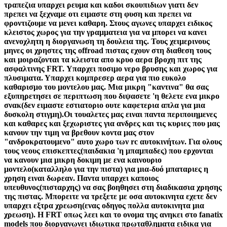
τραπεζια υπαρχει ρευμα και καδοι σκουπιδιων γιατι δεν
πρεπει να ξεχναμε οτι ειμαστε στη φυση και πρεπει να
φροντιζουμε να μενει καθαρη. Στους αγωνες υπαρχει ειδικος
κλειστος χωρος για την γραμματεια για να μπορει να κανει
ανενοχλητη η διοργανωση τη δουλεια της. Τους χειμερινους
μηνες οι χρηστες της offroad πιστας εχουν στη διαθεση τους
και μοιραζονται τα κλειστα απο κρυο αερα βροχη πιτ της
ασφαλτινης FRT. Υπαρχει ποσιμο νερο βρυσης και χωρος για
πλυσιματα. Υπαρχει κομπρεσερ αερα για πιο ευκολο
καθαρισμο του μοντελου μας. Μια μικρη "καντινα" θα σας
εξυπηρετησει σε περιπτωση που διψασετε 'η θελετε ενα μικρο
σνακ(δεν ειμαστε εστιατοριο ουτε καφετερια απλα για μια
δυσκολη στιγμη).Οι τουαλετες μας ειναι παντα περιποιημενες
και καθαρες και ξεχωριστες για ανδρες και τις κυριες που μας
κανουν την τιμη να βρεθουν κοντα μας στον
"ανδροκρατουμενο" αυτο χωρο των rc αυτοκινήτων. Για ολους
τους νεους επισκεπτες(παιδακια 'η μπαμπαδες) που ερχονται
να κανουν μια μικρη δοκιμη με ενα καινουριο
μοντελο(καταλληλο για την πιστα) για μια-δυό μπαταριες η
χρηση ειναι δωρεαν. Παντα υπαρχει καποιος
υπευθυνος(πισταρχης) να σας βοηθησει στη διαδικασια χρησης
της πιστας. Μπορειτε να τρεξετε με οσα αυτοκινητα εχετε δεν
υπαρχει εξτρα χρεωση(ενας οδηγος πολλα αυτοκινητα μια
χρεωση). Η FRT οπως λεει και το ονομα της ανηκει στο fanatix
models που διοργανωνει ιδιωτικα πρωταθληματα ειδικα για