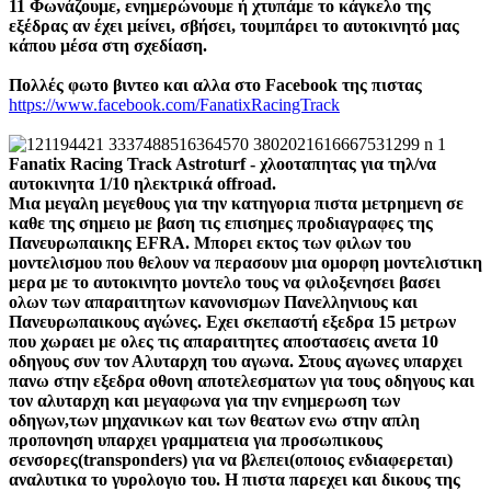
11 Φωνάζουμε, ενημερώνουμε ή χτυπάμε το κάγκελο της
εξέδρας αν έχει μείνει, σβήσει, τουμπάρει το αυτοκινητό μας
κάπου μέσα στη σχεδίαση.
Πολλές φωτο βιντεο και αλλα στο Facebook της πιστας
https://www.facebook.com/FanatixRacingTrack
Fanatix Racing Track Astroturf - χλοοταπητας για τηλ/να
αυτοκινητα 1/10 ηλεκτρικά offroad.
Μια μεγαλη μεγεθους για την κατηγορια πιστα μετρημενη σε
καθε της σημειο με βαση τις επισημες προδιαγραφες της
Πανευρωπαικης EFRA. Μπορει εκτος των φιλων του
μοντελισμου που θελουν να περασουν μια ομορφη μοντελιστικη
μερα με το αυτοκινητο μοντελο τους να φιλοξενησει βασει
ολων των απαραιτητων κανονισμων Πανελληνιους και
Πανευρωπαικους αγώνες. Εχει σκεπαστή εξεδρα 15 μετρων
που χωραει με ολες τις απαραιτητες αποστασεις ανετα 10
οδηγους συν τον Αλυταρχη του αγωνα. Στους αγωνες υπαρχει
πανω στην εξεδρα οθονη αποτελεσματων για τους οδηγους και
τον αλυταρχη και μεγαφωνα για την ενημερωση των
οδηγων,των μηχανικων και των θεατων ενω στην απλη
προπονηση υπαρχει γραμματεια για προσωπικους
σενσορες(transponders) για να βλεπει(οποιος ενδιαφερεται)
αναλυτικα το γυρολογιο του. Η πιστα παρεχει και δικους της