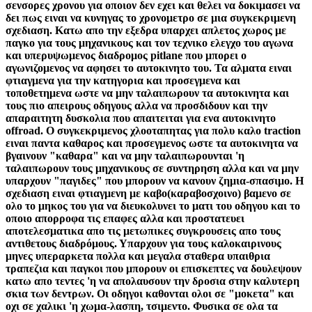
σενσορες χρονου για οποιον δεν εχει και θελει να δοκιμασει να
δει πως ειναι να κυνηγας το χρονομετρο σε μια συγκεκριμενη
σχεδιαση. Κατω απο την εξεδρα υπαρχει απλετος χωρος με
παγκο για τους μηχανικους και τον τεχνικο ελεγχο του αγωνα
και υπερυψωμενος διαδρομος pitlane που μπορει ο
αγωνιζομενος να αφησει το αυτοκινητο του. Τα αλματα ειναι
φτιαγμενα για την κατηγορια και προσεγμενα και
τοποθετημενα ωστε να μην ταλαιπωρουν τα αυτοκινητα και
τους πιο απειρους οδηγους αλλα να προσδιδουν και την
απαραιτητη δυσκολια που απαιτειται για ενα αυτοκινητο
offroad. O συγκεκριμενος χλοοταπητας για πολυ καλο traction
ειναι παντα καθαρος και προσεγμενος ωστε τα αυτοκινητα να
βγαινουν "καθαρα" και να μην ταλαιπωρουνται 'η
ταλαιπωρουν τους μηχανικους σε συντηρηση αλλα και να μην
υπαρχουν "παγιδες" που μπορουν να κανουν ζημια-σπασιμο. Η
σχεδιαση ειναι φτιαγμενη με καβο(καραβοσχοινο) βαμενο σε
ολο το μηκος του για να διευκολυνει το ματι του οδηγου και το
οποιο απορροφα τις επαφες αλλα και προστατευει
αποτελεσματικα απο τις μετωπικες συγκρουσεις απο τους
αντιθετους διαδρόμους. Υπαρχουν για τους καλοκαιρινους
μηνες υπεραρκετα πολλα και μεγαλα σταθερα υπαιθρια
τραπεζια και παγκοι που μπορουν οι επισκεπτες να δουλεψουν
κατω απο τεντες 'η να απολαυσουν την δροσια στην καλυτερη
σκια των δεντρων. Οι οδηγοι καθονται ολοι σε "μοκετα" και
οχι σε χαλικι 'η χωμα-λασπη, τσιμεντο. Φυσικα σε ολα τα