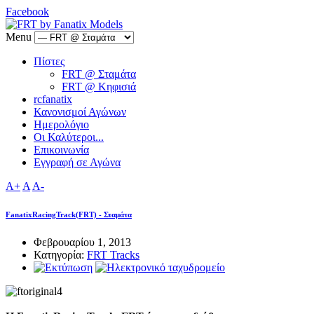
Facebook
Menu
Πίστες
FRT @ Σταμάτα
FRT @ Κηφισιά
rcfanatix
Κανονισμοί Αγώνων
Ημερολόγιο
Οι Καλύτεροι...
Επικοινωνία
Εγγραφή σε Αγώνα
A+
A
A-
FanatixRacingTrack(FRT) - Σταμάτα
Φεβρουαρίου 1, 2013
Κατηγορία:
FRT Tracks