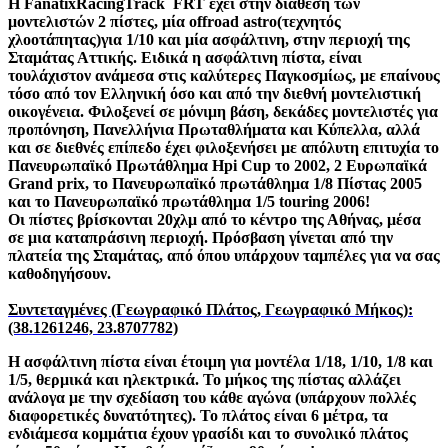
Η FanatixRacingTrack FRT έχει στην διάθεση των
μοντελιστών 2 πίστες, μία offroad astro(τεχνητός
χλοοτάπητας)για 1/10 και μία ασφάλτινη, στην περιοχή της
Σταμάτας Αττικής. Ειδικά η ασφάλτινη πίστα, είναι
τουλάχιστον ανάμεσα στις καλύτερες Παγκοσμίως, με επαίνους
τόσο από τον Ελληνική όσο και από την διεθνή μοντελιστική
οικογένεια. Φιλοξενεί σε μόνιμη βάση, δεκάδες μοντελιστές για
προπόνηση, Πανελλήνια Πρωταθλήματα και Κύπελλα, αλλά
και σε διεθνές επίπεδο έχει φιλοξενήσει με απόλυτη επιτυχία το
Πανευρωπαϊκό Πρωτάθλημα Hpi Cup το 2002, 2 Ευρωπαϊκά
Grand prix, το Πανευρωπαϊκό πρωτάθλημα 1/8 Πίστας 2005
και το Πανευρωπαϊκό πρωτάθλημα 1/5 touring 2006!
Οι πίστες βρίσκονται 20χλμ από το κέντρο της Αθήνας, μέσα
σε μια καταπράσινη περιοχή. Πρόσβαση γίνεται από την
πλατεία της Σταμάτας, από όπου υπάρχουν ταμπέλες για να σας
καθοδηγήσουν.
Συντεταγμένες (Γεωγραφικό Πλάτος, Γεωγραφικό Μήκος):
(38.1261246, 23.8707782)
Η ασφάλτινη πίστα είναι έτοιμη για μοντέλα 1/18, 1/10, 1/8 και
1/5, θερμικά και ηλεκτρικά. Το μήκος της πίστας αλλάζει
ανάλογα με την σχεδίαση του κάθε αγώνα (υπάρχουν πολλές
διαφορετικές δυνατότητες). Το πλάτος είναι 6 μέτρα, τα
ενδιάμεσα κομμάτια έχουν γρασίδι και το συνολικό πλάτος