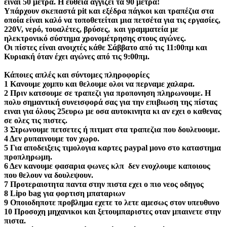
είναι 50 μέτρα. Η ευθεία αγγίζει τα 90 μέτρα!
Υπάρχουν σκεπαστά pit και εξέδρα πάγκοι και τραπέζια στα
οποία είναι καλό να τοποθετείται μια πετσέτα για τις εργασίες,
220V, νερό, τουαλέτες, βρύσες, και γραμματεία με
ηλεκτρονικό σύστημα χρονομέτρησης στους αγώνες.
Οι πίστες είναι ανοιχτές κάθε Σάββατο από τις 11:00πμ και
Κυριακή όταν έχει αγώνες από τις 9:00πμ.
Κάποιες απλές και σύντομες πληροφορίες
1 Κανουμε χομπυ και θελουμε ολοι να περναμε χαλαρα.
2 Πριν κατσουμε σε τραπεζι για προπονηση πληρωνουμε. Η
πολυ σημαντική συνεισφορά σας για την επιβιωση της πίστας
ειναι για όλους 25ευρω με οσα αυτοκινητα κι αν εχει ο καθενας
σε ολες τις πιστες.
3 Στρωνουμε πετσετες ή πιτματ στα τραπεζια που δουλευουμε.
4 Δεν ρυπαινουμε τον χωρο.
5 Για αποδειξεις τιμολογια καρτες paypal μονο στο καταστημα
προπληρωμη.
6 Δεν κανουμε φασαρια φωνες κλπ δεν ενοχλουμε καποιους
που θελουν να δουλεψουν.
7 Προτεραιοτητα παντα στην πιστα εχει ο πιο νεος οδηγος
8 Lipo bag για φορτιση μπαταριων
9 Οποιοδηποτε προβλημα εχετε το λετε αμεσως στον υπευθυνο
10 Προσοχη μηχανικοι και ξετουμπαριστες οταν μπαινετε στην
πιστα.